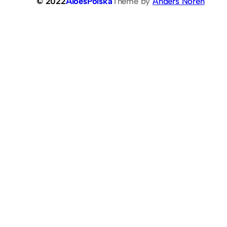
© 2022
AloesPolska
Theme by
Anders Norén