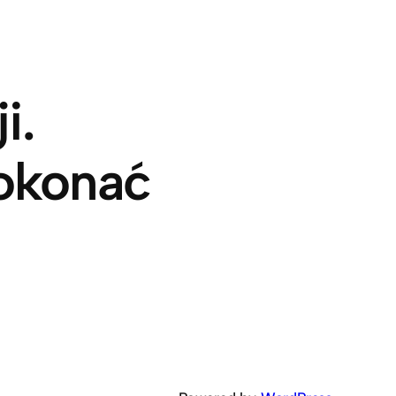
i.
okonać